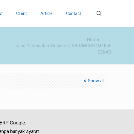
ut
Client
Article
Contact
Home
Jasa Pembuatan Website di KARANGSEGAR Kab.
BEKASI
Show all
SERP Google.
anpa banyak syarat.