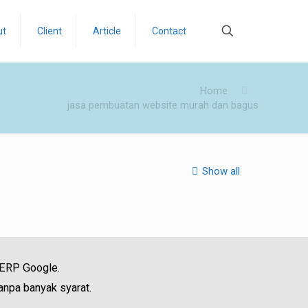
ut
Client
Article
Contact
Home
jasa pembuatan website murah dan bagus
Show all
SERP Google.
anpa banyak syarat.