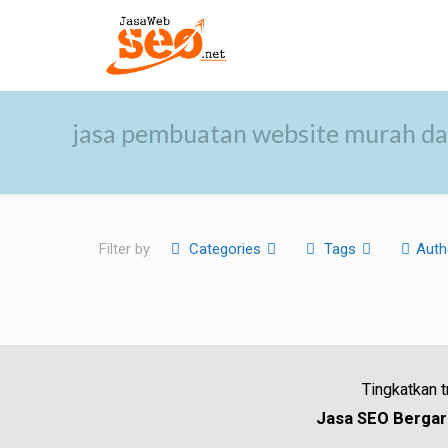
jasa pembuatan website murah d
Filter by
Categories
Tags
Auth
Tingkatkan 
Jasa SEO Bergara