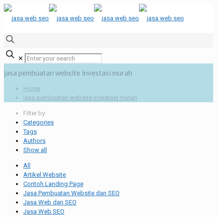
✕
jasa pembuatan website investasi murah
Home
jasa pembuatan website investasi murah
Filter by
Categories
Tags
Authors
Show all
All
Artikel Website
Contoh Landing Page
Jasa Pembuatan Website dan SEO
Jasa Web dan SEO
Jasa Web SEO