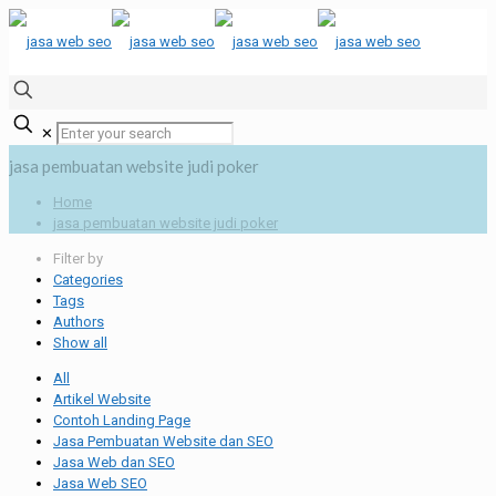
✕
jasa pembuatan website judi poker
Home
jasa pembuatan website judi poker
Filter by
Categories
Tags
Authors
Show all
All
Artikel Website
Contoh Landing Page
Jasa Pembuatan Website dan SEO
Jasa Web dan SEO
Jasa Web SEO