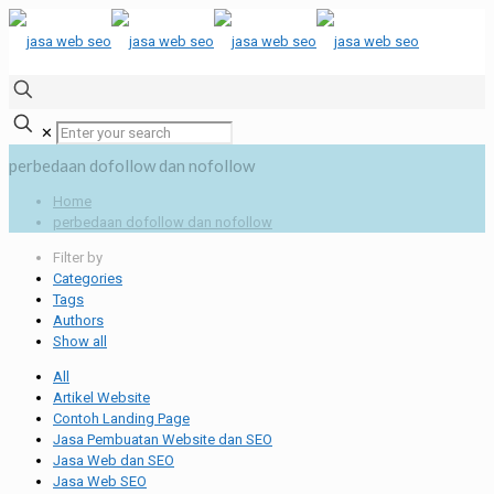
✕
perbedaan dofollow dan nofollow
Home
perbedaan dofollow dan nofollow
Filter by
Categories
Tags
Authors
Show all
All
Artikel Website
Contoh Landing Page
Jasa Pembuatan Website dan SEO
Jasa Web dan SEO
Jasa Web SEO